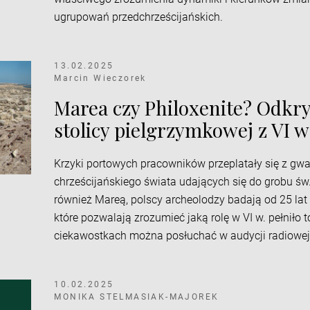
ugrupowań przedchrześcijańskich.
13.02.2025
Marcin Wieczorek
Marea czy Philoxenite? Odkry
stolicy pielgrzymkowej z VI w
Krzyki portowych pracowników przeplatały się z gw
chrześcijańskiego świata udających się do grobu św
również Mareą, polscy archeolodzy badają od 25 lat 
które pozwalają zrozumieć jaką rolę w VI w. pełniło t
ciekawostkach można posłuchać w audycji radiowej
10.02.2025
MONIKA STELMASIAK-MAJOREK