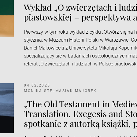
Wykład „O zwierzętach i ludz
piastowskiej – perspektywa a
Pierwszy w tym roku wykład z cyklu „Otwórz się na hi
stycznia, w Muzeum Historii Polski w Warszawie. Go
Daniel Makowiecki z Uniwersytetu Mikołaja Koperni
specjalizujący się w badaniach osteologicznych mate
referat „O zwierzętach i ludziach w Polsce piastowsk
04.02.2025
MONIKA STELMASIAK-MAJOREK
„The Old Testament in Mediev
Translation, Exegesis and Sto
spotkanie z autorką książki, p