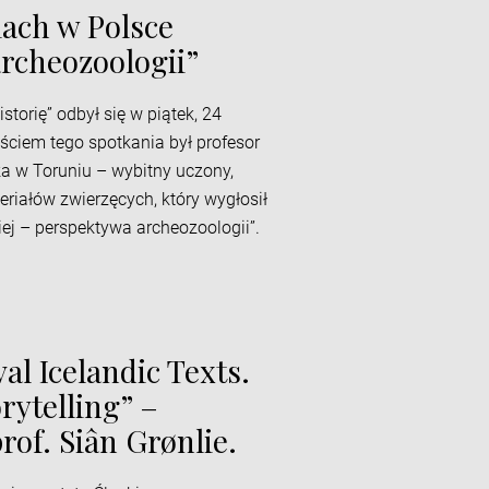
iach w Polsce
rcheozoologii”
storię” odbył się w piątek, 24
ściem tego spotkania był profesor
ka w Toruniu – wybitny uczony,
riałów zwierzęcych, który wygłosił
iej – perspektywa archeozoologii”.
al Icelandic Texts.
rytelling” –
rof. Siân Grønlie.