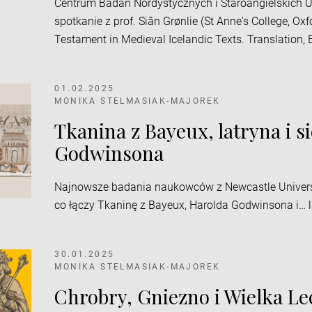
Centrum Badań Nordystycznych i Staroangielskich U
spotkanie z prof. Siân Grønlie (St Anne's College, Oxf
Testament in Medieval Icelandic Texts. Translation, E
01.02.2025
MONIKA STELMASIAK-MAJOREK
Tkanina z Bayeux, latryna i s
Godwinsona
Najnowsze badania naukowców z Newcastle Universit
co łączy Tkaninę z Bayeux, Harolda Godwinsona i… l
30.01.2025
MONIKA STELMASIAK-MAJOREK
Chrobry, Gniezno i Wielka Le