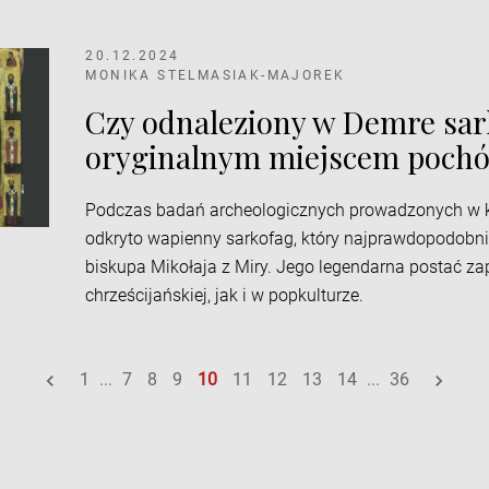
20.12.2024
MONIKA STELMASIAK-MAJOREK
Czy odnaleziony w Demre sark
oryginalnym miejscem pochó
Podczas badań archeologicznych prowadzonych w k
odkryto wapienny sarkofag, który najprawdopodobn
biskupa Mikołaja z Miry. Jego legendarna postać zap
chrześcijańskiej, jak i w popkulturze.
1
...
7
8
9
10
11
12
13
14
...
36