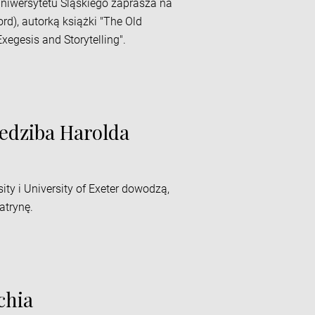
niwersytetu Śląskiego zaprasza na
ord), autorką książki "The Old
xegesis and Storytelling".
iedziba Harolda
y i University of Exeter dowodzą,
atrynę.
chia