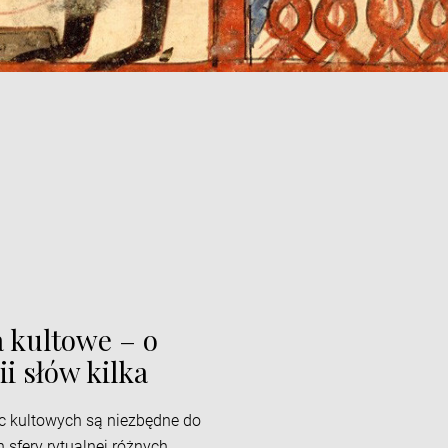
a kultowe – o
i słów kilka
sc kultowych są niezbędne do
sfery rytualnej różnych