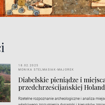
i
18.02.2025
MONIKA STELMASIAK-MAJOREK
Diabelskie pieniądze i miejsc
przedchrześcijańskiej Holandi
Rzetelne rozpoznanie archeologiczne i analiza miej
właściwego zrozumienia dynamiki i kierunków zmian 