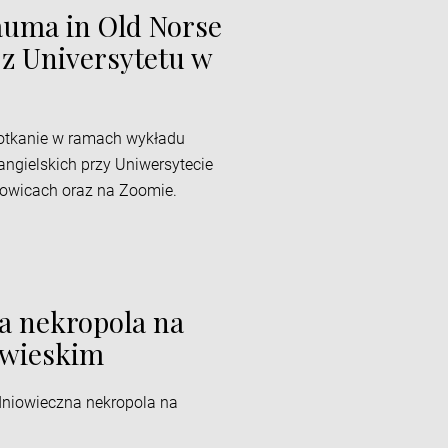
auma in Old Norse
h z Universytetu w
spotkanie w ramach wykładu
ngielskich przy Uniwersytecie
towicach oraz na Zoomie.
na nekropola na
ćwieskim
edniowieczna nekropola na